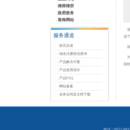
律师律所
·
政府政务
·
装饰网站
·
这
服务通道
这
·
留言反馈
按
·
域名注册情况查询
为
·
产品解决方案
段
·
产品使用演示
·
产品FAQ
·
网站备案
·
业务合同及文档下载
电话：0571-883