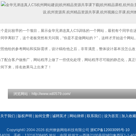
个是比较早的一个项目，展示金华兄弟连真人CS训练的一个网站，最初有个同学在
个同学离职了，这个老板突然有天问我，“你是不是做网站的？”，这样才开始这个网站
照他给的参考网站和实际需求，设计稿给他之后，非常满意，整体设计基本没怎么改
了配合客户做推广，网站程序上做了一些优化处理，网站程序尽可能的静态化，真正转
时间下来，排名效果马上出来了！
浏览网站：
http://www.xd0579.com/
关于我们
|
版权声明
|
如何交费
|
诚聘英才
|
网站律师
|
联系我们
|
设为首页
|
加入收藏
Copyright© 2004-2026 杭州燎扬网络科技有限公司
浙ICP备12003095号-10
14026 手机：13216708495 地址：中国 杭州文一西路2100号同城印象西区1-1-401(